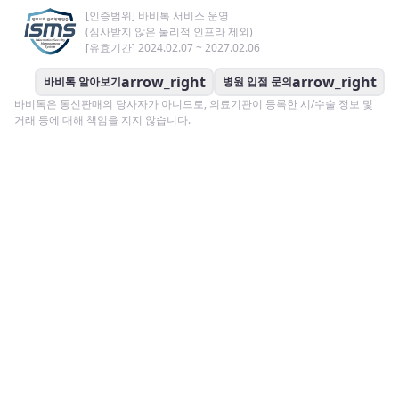
[인증범위] 바비톡 서비스 운영
(심사받지 않은 물리적 인프라 제외)
[유효기간] 2024.02.07 ~ 2027.02.06
arrow_right
arrow_right
바비톡 알아보기
병원 입점 문의
바비톡은 통신판매의 당사자가 아니므로, 의료기관이 등록한 시/수술 정보 및
거래 등에 대해 책임을 지지 않습니다.