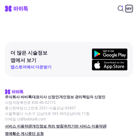
더 많은 시술정보
앱에서 보기
앱스토어에서 다운받기
주식회사 바비톡
대표이사 신정인
개인정보 관리책임자 신정인
사업자등록번호 836-86-02172
통신판매업신고번호 2021-서울강남-03497
서울특별시 서초구 강남대로 363 363강남타워 11층
이메일 cs@babitalk.com
서비스 이용약관
개인정보 처리 방침
위치기반 서비스 이용약관
명예훼손 게시중단 요청