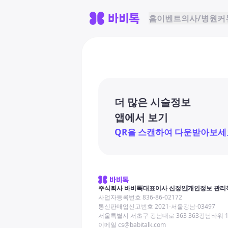
홈
이벤트
의사/병원
커
더 많은 시술정보
앱에서 보기
QR을 스캔하여 다운받아보세
주식회사 바비톡
대표이사 신정인
개인정보 관리
사업자등록번호 836-86-02172
통신판매업신고번호 2021-서울강남-03497
서울특별시 서초구 강남대로 363 363강남타워 
이메일 cs@babitalk.com