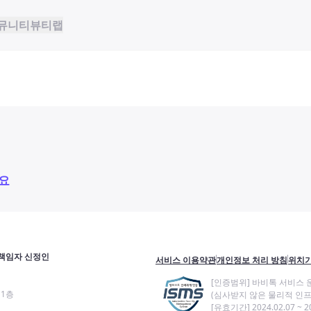
뮤니티
뷰티랩
요
책임자 신정인
서비스 이용약관
개인정보 처리 방침
위치기
[인증범위] 바비톡 서비스 
11층
(심사받지 않은 물리적 인프
[유효기간] 2024.02.07 ~ 20