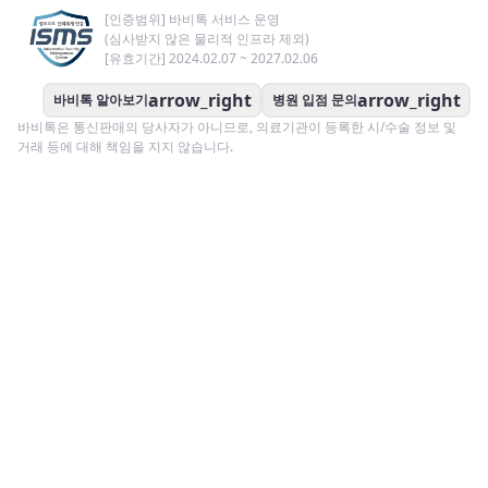
[인증범위] 바비톡 서비스 운영
(심사받지 않은 물리적 인프라 제외)
[유효기간] 2024.02.07 ~ 2027.02.06
arrow_right
arrow_right
바비톡 알아보기
병원 입점 문의
바비톡은 통신판매의 당사자가 아니므로, 의료기관이 등록한 시/수술 정보 및
거래 등에 대해 책임을 지지 않습니다.