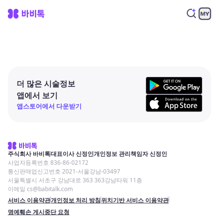
더 많은 시술정보
앱에서 보기
앱스토어에서 다운받기
주식회사 바비톡
대표이사 신정인
개인정보 관리책임자 신정인
사업자등록번호 836-86-02172
통신판매업신고번호 2021-서울강남-03497
서울특별시 서초구 강남대로 363 363강남타워 11층
이메일 cs@babitalk.com
서비스 이용약관
개인정보 처리 방침
위치기반 서비스 이용약관
명예훼손 게시중단 요청