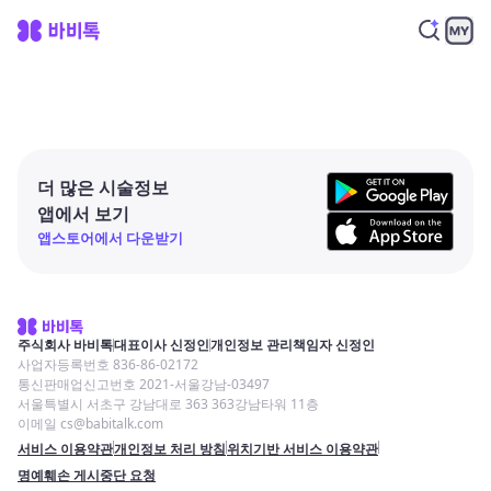
더 많은 시술정보
앱에서 보기
앱스토어에서 다운받기
주식회사 바비톡
대표이사 신정인
개인정보 관리책임자 신정인
사업자등록번호 836-86-02172
통신판매업신고번호 2021-서울강남-03497
서울특별시 서초구 강남대로 363 363강남타워 11층
이메일 cs@babitalk.com
서비스 이용약관
개인정보 처리 방침
위치기반 서비스 이용약관
명예훼손 게시중단 요청