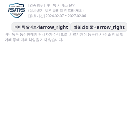
[인증범위] 바비톡 서비스 운영
(심사받지 않은 물리적 인프라 제외)
[유효기간] 2024.02.07 ~ 2027.02.06
arrow_right
arrow_right
바비톡 알아보기
병원 입점 문의
바비톡은 통신판매의 당사자가 아니므로, 의료기관이 등록한 시/수술 정보 및
거래 등에 대해 책임을 지지 않습니다.