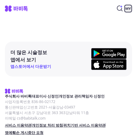
더 많은 시술정보
앱에서 보기
앱스토어에서 다운받기
주식회사 바비톡
대표이사 신정인
개인정보 관리책임자 신정인
사업자등록번호 836-86-02172
통신판매업신고번호 2021-서울강남-03497
서울특별시 서초구 강남대로 363 363강남타워 11층
이메일 cs@babitalk.com
서비스 이용약관
개인정보 처리 방침
위치기반 서비스 이용약관
명예훼손 게시중단 요청