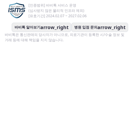
[인증범위] 바비톡 서비스 운영
(심사받지 않은 물리적 인프라 제외)
[유효기간] 2024.02.07 ~ 2027.02.06
arrow_right
arrow_right
바비톡 알아보기
병원 입점 문의
바비톡은 통신판매의 당사자가 아니므로, 의료기관이 등록한 시/수술 정보 및
거래 등에 대해 책임을 지지 않습니다.