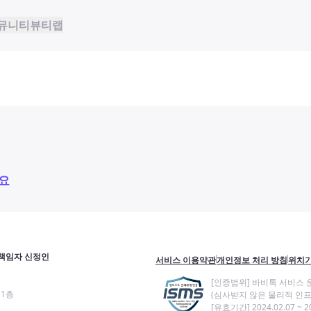
뮤니티
뷰티랩
요
책임자 신정인
서비스 이용약관
개인정보 처리 방침
위치기
[인증범위] 바비톡 서비스 
11층
(심사받지 않은 물리적 인프
[유효기간] 2024.02.07 ~ 20