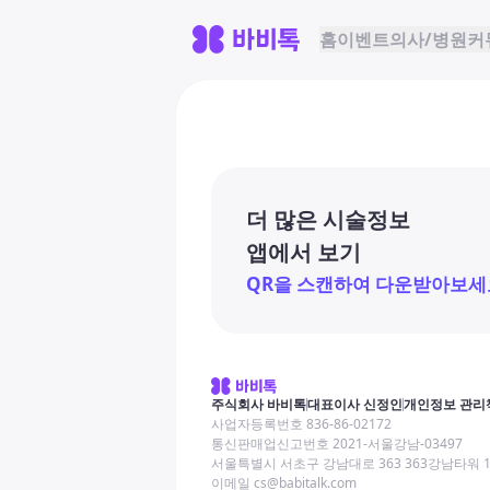
홈
이벤트
의사/병원
커
더 많은 시술정보
앱에서 보기
QR을 스캔하여 다운받아보세
주식회사 바비톡
대표이사 신정인
개인정보 관리
사업자등록번호 836-86-02172
통신판매업신고번호 2021-서울강남-03497
서울특별시 서초구 강남대로 363 363강남타워 
이메일 cs@babitalk.com