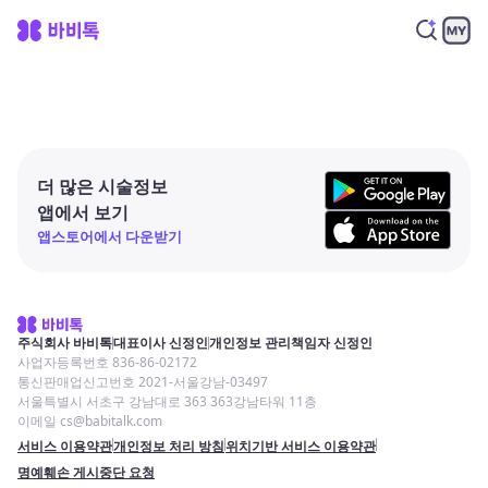
더 많은 시술정보
앱에서 보기
앱스토어에서 다운받기
주식회사 바비톡
대표이사 신정인
개인정보 관리책임자 신정인
사업자등록번호 836-86-02172
통신판매업신고번호 2021-서울강남-03497
서울특별시 서초구 강남대로 363 363강남타워 11층
이메일 cs@babitalk.com
서비스 이용약관
개인정보 처리 방침
위치기반 서비스 이용약관
명예훼손 게시중단 요청