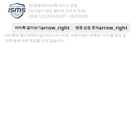
[인증범위] 바비톡 서비스 운영
(심사받지 않은 물리적 인프라 제외)
[유효기간] 2024.02.07 ~ 2027.02.06
arrow_right
arrow_right
바비톡 알아보기
병원 입점 문의
바비톡은 통신판매의 당사자가 아니므로, 의료기관이 등록한 시/수술 정보 및
거래 등에 대해 책임을 지지 않습니다.