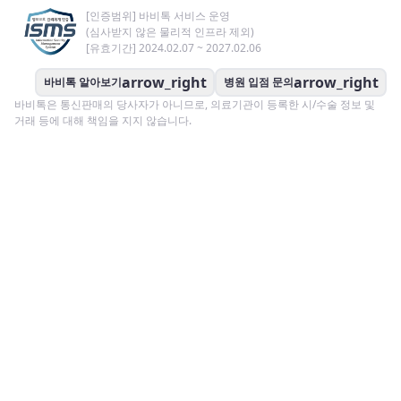
[인증범위] 바비톡 서비스 운영
(심사받지 않은 물리적 인프라 제외)
[유효기간] 2024.02.07 ~ 2027.02.06
arrow_right
arrow_right
바비톡 알아보기
병원 입점 문의
바비톡은 통신판매의 당사자가 아니므로, 의료기관이 등록한 시/수술 정보 및
거래 등에 대해 책임을 지지 않습니다.