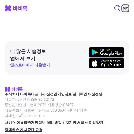
더 많은 시술정보
앱에서 보기
앱스토어에서 다운받기
주식회사 바비톡
대표이사 신정인
개인정보 관리책임자 신정인
사업자등록번호 836-86-02172
통신판매업신고번호 2021-서울강남-03497
서울특별시 서초구 강남대로 363 363강남타워 11층
이메일 cs@babitalk.com
서비스 이용약관
개인정보 처리 방침
위치기반 서비스 이용약관
명예훼손 게시중단 요청