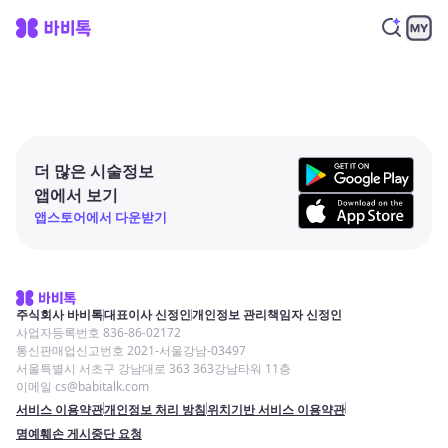
더 많은 시술정보
앱에서 보기
앱스토어에서 다운받기
주식회사 바비톡
대표이사 신정인
개인정보 관리책임자 신정인
사업자등록번호 836-86-02172
통신판매업신고번호 2021-서울강남-03497
서울특별시 서초구 강남대로 363 363강남타워 11층
이메일 cs@babitalk.com
서비스 이용약관
개인정보 처리 방침
위치기반 서비스 이용약관
명예훼손 게시중단 요청