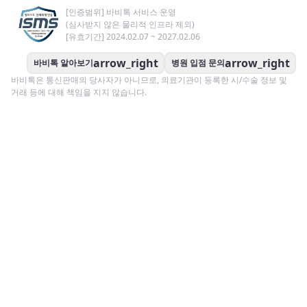
[인증범위] 바비톡 서비스 운영
(심사받지 않은 물리적 인프라 제외)
[유효기간] 2024.02.07 ~ 2027.02.06
arrow_right
arrow_right
바비톡 알아보기
병원 입점 문의
바비톡은 통신판매의 당사자가 아니므로, 의료기관이 등록한 시/수술 정보 및
거래 등에 대해 책임을 지지 않습니다.