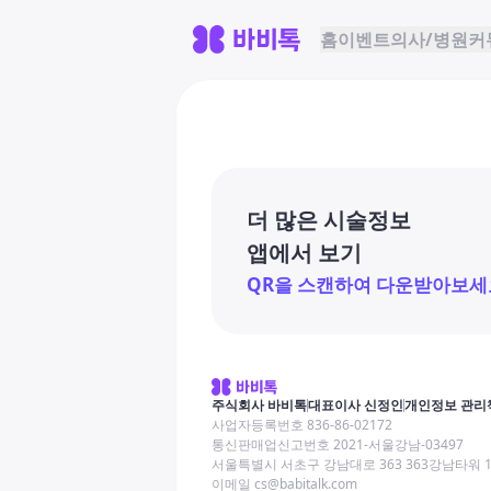
홈
이벤트
의사/병원
커
더 많은 시술정보
앱에서 보기
QR을 스캔하여 다운받아보세
주식회사 바비톡
대표이사 신정인
개인정보 관리
사업자등록번호 836-86-02172
통신판매업신고번호 2021-서울강남-03497
서울특별시 서초구 강남대로 363 363강남타워 
이메일 cs@babitalk.com