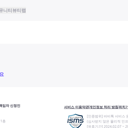
뮤니티
뷰티랩
요
책임자 신정인
서비스 이용약관
개인정보 처리 방침
위치기
[인증범위] 바비톡 서비스 
11층
(심사받지 않은 물리적 인프
[유효기간] 2024.02.07 ~ 20