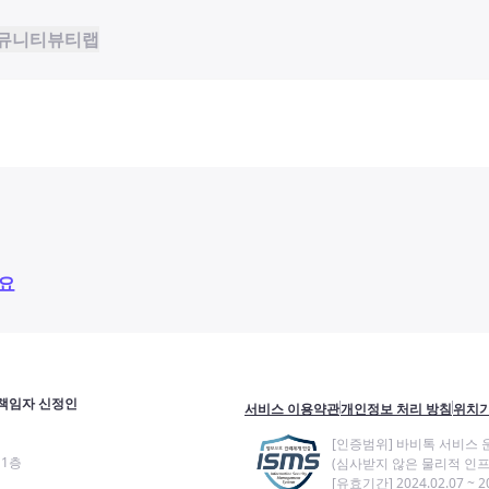
뮤니티
뷰티랩
요
책임자 신정인
서비스 이용약관
개인정보 처리 방침
위치기
[인증범위] 바비톡 서비스 
11층
(심사받지 않은 물리적 인프
[유효기간] 2024.02.07 ~ 20