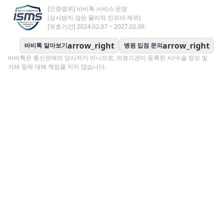
[인증범위] 바비톡 서비스 운영
(심사받지 않은 물리적 인프라 제외)
[유효기간] 2024.02.07 ~ 2027.02.06
arrow_right
arrow_right
바비톡 알아보기
병원 입점 문의
바비톡은 통신판매의 당사자가 아니므로, 의료기관이 등록한 시/수술 정보 및
거래 등에 대해 책임을 지지 않습니다.