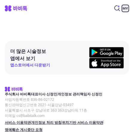
더 많은 시술정보
앱에서 보기
앱스토어에서 다운받기
주식회사 바비톡
대표이사 신정인
개인정보 관리책임자 신정인
사업자등록번호 836-86-02172
통신판매업신고번호 2021-서울강남-03497
서울특별시 서초구 강남대로 363 363강남타워 11층
이메일 cs@babitalk.com
서비스 이용약관
개인정보 처리 방침
위치기반 서비스 이용약관
명예훼손 게시중단 요청