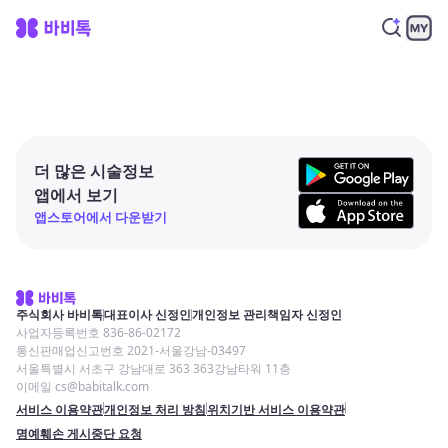
더 많은 시술정보
앱에서 보기
앱스토어에서 다운받기
주식회사 바비톡
대표이사 신정인
개인정보 관리책임자 신정인
사업자등록번호 836-86-02172
통신판매업신고번호 2021-서울강남-03497
서울특별시 서초구 강남대로 363 363강남타워 11층
이메일 cs@babitalk.com
서비스 이용약관
개인정보 처리 방침
위치기반 서비스 이용약관
명예훼손 게시중단 요청