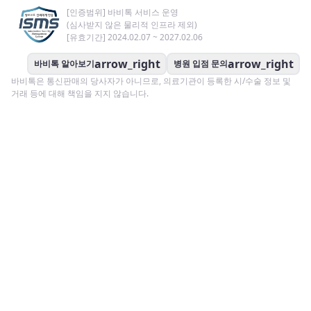
[인증범위] 바비톡 서비스 운영
(심사받지 않은 물리적 인프라 제외)
[유효기간] 2024.02.07 ~ 2027.02.06
arrow_right
arrow_right
바비톡 알아보기
병원 입점 문의
바비톡은 통신판매의 당사자가 아니므로, 의료기관이 등록한 시/수술 정보 및
거래 등에 대해 책임을 지지 않습니다.