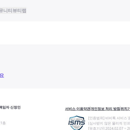
뮤니티
뷰티랩
요
책임자 신정인
서비스 이용약관
개인정보 처리 방침
위치기
[인증범위] 바비톡 서비스 
11층
(심사받지 않은 물리적 인프
[유효기간] 2024.02.07 ~ 20