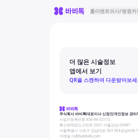
홈
이벤트
의사/병원
커
더 많은 시술정보
앱에서 보기
QR을 스캔하여 다운받아보세
주식회사 바비톡
대표이사 신정인
개인정보 관리
사업자등록번호 836-86-02172
통신판매업신고번호 2021-서울강남-03497
서울특별시 서초구 강남대로 363 363강남타워 
이메일 cs@babitalk.com