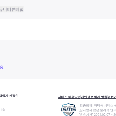
뮤니티
뷰티랩
요
책임자 신정인
서비스 이용약관
개인정보 처리 방침
위치기
[인증범위] 바비톡 서비스 
11층
(심사받지 않은 물리적 인프
[유효기간] 2024.02.07 ~ 20