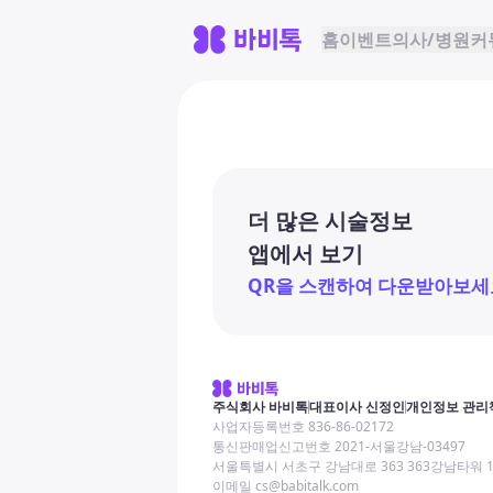
홈
이벤트
의사/병원
커
더 많은 시술정보
앱에서 보기
QR을 스캔하여 다운받아보세
주식회사 바비톡
대표이사 신정인
개인정보 관리
사업자등록번호 836-86-02172
통신판매업신고번호 2021-서울강남-03497
서울특별시 서초구 강남대로 363 363강남타워 
이메일 cs@babitalk.com