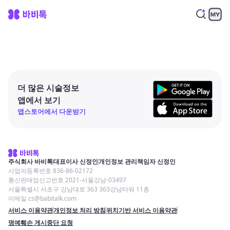
더 많은 시술정보
앱에서 보기
앱스토어에서 다운받기
주식회사 바비톡
대표이사 신정인
개인정보 관리책임자 신정인
사업자등록번호 836-86-02172
통신판매업신고번호 2021-서울강남-03497
서울특별시 서초구 강남대로 363 363강남타워 11층
이메일 cs@babitalk.com
서비스 이용약관
개인정보 처리 방침
위치기반 서비스 이용약관
명예훼손 게시중단 요청