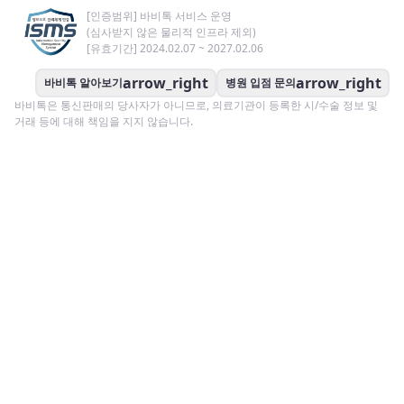
[인증범위] 바비톡 서비스 운영
(심사받지 않은 물리적 인프라 제외)
[유효기간] 2024.02.07 ~ 2027.02.06
arrow_right
arrow_right
바비톡 알아보기
병원 입점 문의
바비톡은 통신판매의 당사자가 아니므로, 의료기관이 등록한 시/수술 정보 및
거래 등에 대해 책임을 지지 않습니다.