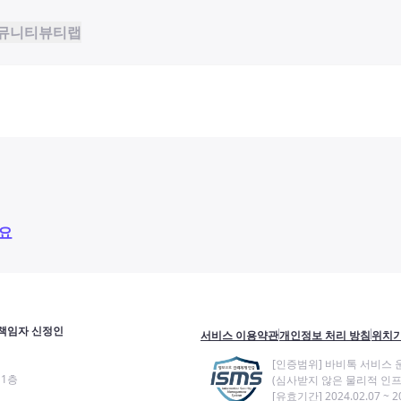
뮤니티
뷰티랩
요
책임자 신정인
서비스 이용약관
개인정보 처리 방침
위치기
[인증범위] 바비톡 서비스 
11층
(심사받지 않은 물리적 인프
[유효기간] 2024.02.07 ~ 20