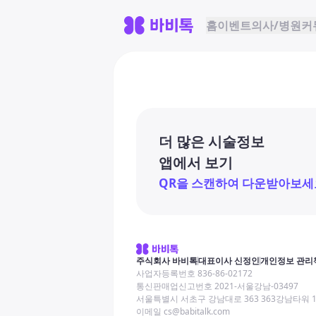
홈
이벤트
의사/병원
커
더 많은 시술정보
앱에서 보기
QR을 스캔하여 다운받아보세
주식회사 바비톡
대표이사 신정인
개인정보 관리
사업자등록번호 836-86-02172
통신판매업신고번호 2021-서울강남-03497
서울특별시 서초구 강남대로 363 363강남타워 
이메일 cs@babitalk.com