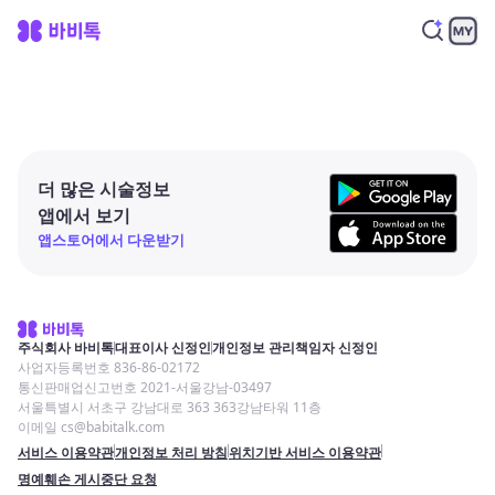
더 많은 시술정보
앱에서 보기
앱스토어에서 다운받기
주식회사 바비톡
대표이사 신정인
개인정보 관리책임자 신정인
사업자등록번호 836-86-02172
통신판매업신고번호 2021-서울강남-03497
서울특별시 서초구 강남대로 363 363강남타워 11층
이메일 cs@babitalk.com
서비스 이용약관
개인정보 처리 방침
위치기반 서비스 이용약관
명예훼손 게시중단 요청