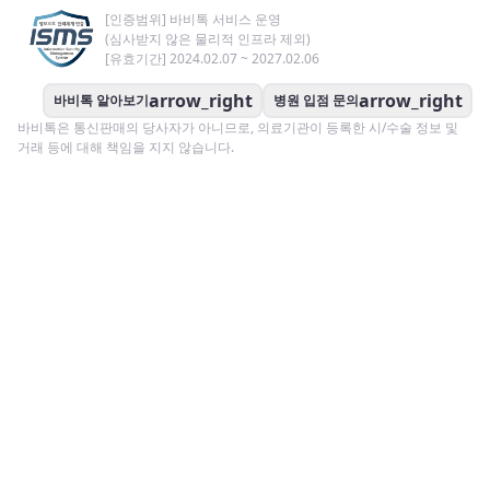
[인증범위] 바비톡 서비스 운영
(심사받지 않은 물리적 인프라 제외)
[유효기간] 2024.02.07 ~ 2027.02.06
arrow_right
arrow_right
바비톡 알아보기
병원 입점 문의
바비톡은 통신판매의 당사자가 아니므로, 의료기관이 등록한 시/수술 정보 및
거래 등에 대해 책임을 지지 않습니다.