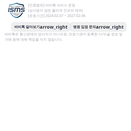
[인증범위] 바비톡 서비스 운영
(심사받지 않은 물리적 인프라 제외)
[유효기간] 2024.02.07 ~ 2027.02.06
arrow_right
arrow_right
바비톡 알아보기
병원 입점 문의
바비톡은 통신판매의 당사자가 아니므로, 의료기관이 등록한 시/수술 정보 및
거래 등에 대해 책임을 지지 않습니다.