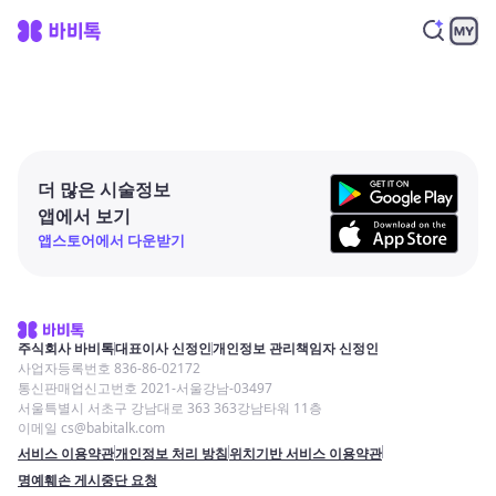
더 많은 시술정보
앱에서 보기
앱스토어에서 다운받기
주식회사 바비톡
대표이사 신정인
개인정보 관리책임자 신정인
사업자등록번호 836-86-02172
통신판매업신고번호 2021-서울강남-03497
서울특별시 서초구 강남대로 363 363강남타워 11층
이메일 cs@babitalk.com
서비스 이용약관
개인정보 처리 방침
위치기반 서비스 이용약관
명예훼손 게시중단 요청