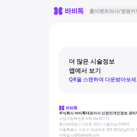
홈
이벤트
의사/병원
커
더 많은 시술정보
앱에서 보기
QR을 스캔하여 다운받아보세
주식회사 바비톡
대표이사 신정인
개인정보 관리
사업자등록번호 836-86-02172
통신판매업신고번호 2021-서울강남-03497
서울특별시 서초구 강남대로 363 363강남타워 
이메일 cs@babitalk.com