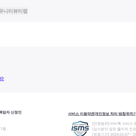
뮤니티
뷰티랩
요
책임자 신정인
서비스 이용약관
개인정보 처리 방침
위치기
[인증범위] 바비톡 서비스 
11층
(심사받지 않은 물리적 인프
[유효기간] 2024.02.07 ~ 20