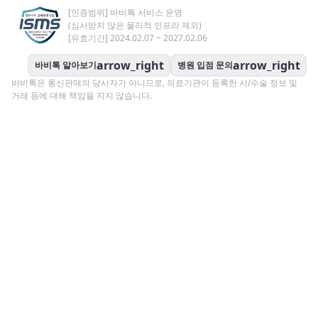
[인증범위] 바비톡 서비스 운영
(심사받지 않은 물리적 인프라 제외)
[유효기간] 2024.02.07 ~ 2027.02.06
arrow_right
arrow_right
바비톡 알아보기
병원 입점 문의
바비톡은 통신판매의 당사자가 아니므로, 의료기관이 등록한 시/수술 정보 및
거래 등에 대해 책임을 지지 않습니다.