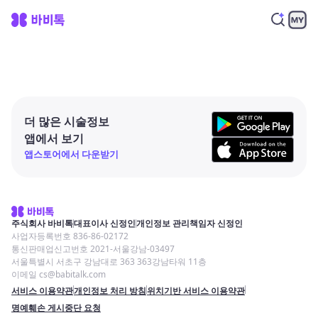
더 많은 시술정보
앱에서 보기
앱스토어에서 다운받기
주식회사 바비톡
대표이사 신정인
개인정보 관리책임자 신정인
사업자등록번호 836-86-02172
통신판매업신고번호 2021-서울강남-03497
서울특별시 서초구 강남대로 363 363강남타워 11층
이메일 cs@babitalk.com
서비스 이용약관
개인정보 처리 방침
위치기반 서비스 이용약관
명예훼손 게시중단 요청