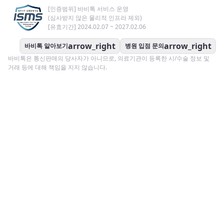
[인증범위] 바비톡 서비스 운영
(심사받지 않은 물리적 인프라 제외)
[유효기간] 2024.02.07 ~ 2027.02.06
arrow_right
arrow_right
바비톡 알아보기
병원 입점 문의
바비톡은 통신판매의 당사자가 아니므로, 의료기관이 등록한 시/수술 정보 및
거래 등에 대해 책임을 지지 않습니다.