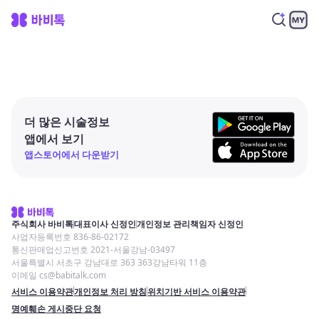
더 많은 시술정보
앱에서 보기
앱스토어에서 다운받기
주식회사 바비톡
대표이사 신정인
개인정보 관리책임자 신정인
사업자등록번호 836-86-02172
통신판매업신고번호 2021-서울강남-03497
서울특별시 서초구 강남대로 363 363강남타워 11층
이메일 cs@babitalk.com
서비스 이용약관
개인정보 처리 방침
위치기반 서비스 이용약관
명예훼손 게시중단 요청