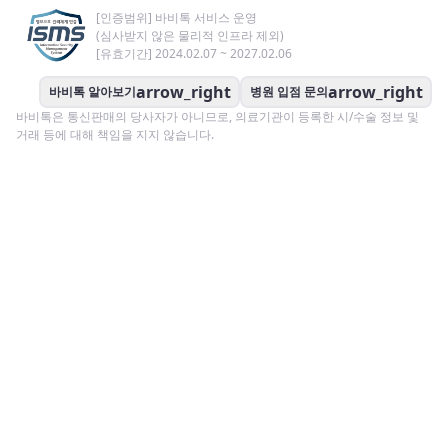
[인증범위] 바비톡 서비스 운영
(심사받지 않은 물리적 인프라 제외)
[유효기간] 2024.02.07 ~ 2027.02.06
arrow_right
arrow_right
바비톡 알아보기
병원 입점 문의
바비톡은 통신판매의 당사자가 아니므로, 의료기관이 등록한 시/수술 정보 및
거래 등에 대해 책임을 지지 않습니다.