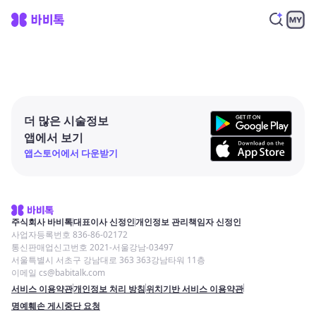
더 많은 시술정보
앱에서 보기
앱스토어에서 다운받기
주식회사 바비톡
대표이사 신정인
개인정보 관리책임자 신정인
사업자등록번호 836-86-02172
통신판매업신고번호 2021-서울강남-03497
서울특별시 서초구 강남대로 363 363강남타워 11층
이메일 cs@babitalk.com
서비스 이용약관
개인정보 처리 방침
위치기반 서비스 이용약관
명예훼손 게시중단 요청