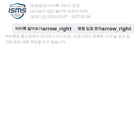
[인증범위] 바비톡 서비스 운영
(심사받지 않은 물리적 인프라 제외)
[유효기간] 2024.02.07 ~ 2027.02.06
arrow_right
arrow_right
바비톡 알아보기
병원 입점 문의
바비톡은 통신판매의 당사자가 아니므로, 의료기관이 등록한 시/수술 정보 및
거래 등에 대해 책임을 지지 않습니다.