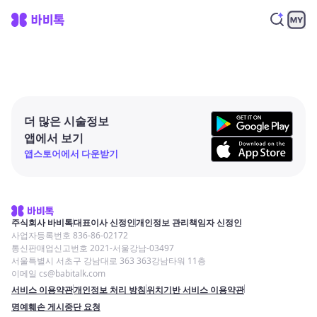
더 많은 시술정보
앱에서 보기
앱스토어에서 다운받기
주식회사 바비톡
대표이사 신정인
개인정보 관리책임자 신정인
사업자등록번호 836-86-02172
통신판매업신고번호 2021-서울강남-03497
서울특별시 서초구 강남대로 363 363강남타워 11층
이메일 cs@babitalk.com
서비스 이용약관
개인정보 처리 방침
위치기반 서비스 이용약관
명예훼손 게시중단 요청