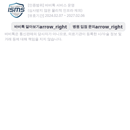
[인증범위] 바비톡 서비스 운영
(심사받지 않은 물리적 인프라 제외)
[유효기간] 2024.02.07 ~ 2027.02.06
arrow_right
arrow_right
바비톡 알아보기
병원 입점 문의
바비톡은 통신판매의 당사자가 아니므로, 의료기관이 등록한 시/수술 정보 및
거래 등에 대해 책임을 지지 않습니다.