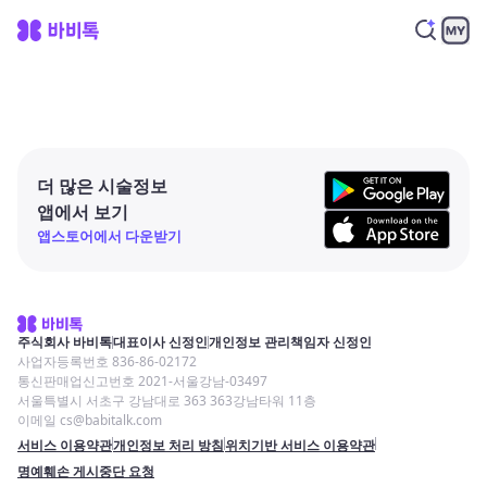
더 많은 시술정보
앱에서 보기
앱스토어에서 다운받기
주식회사 바비톡
대표이사 신정인
개인정보 관리책임자 신정인
사업자등록번호 836-86-02172
통신판매업신고번호 2021-서울강남-03497
서울특별시 서초구 강남대로 363 363강남타워 11층
이메일 cs@babitalk.com
서비스 이용약관
개인정보 처리 방침
위치기반 서비스 이용약관
명예훼손 게시중단 요청