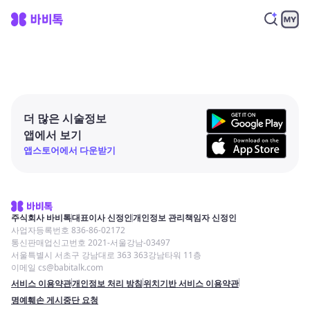
더 많은 시술정보
앱에서 보기
앱스토어에서 다운받기
주식회사 바비톡
대표이사 신정인
개인정보 관리책임자 신정인
사업자등록번호 836-86-02172
통신판매업신고번호 2021-서울강남-03497
서울특별시 서초구 강남대로 363 363강남타워 11층
이메일 cs@babitalk.com
서비스 이용약관
개인정보 처리 방침
위치기반 서비스 이용약관
명예훼손 게시중단 요청