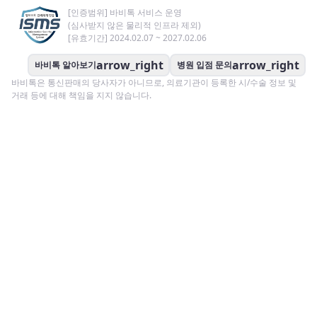
[인증범위] 바비톡 서비스 운영
(심사받지 않은 물리적 인프라 제외)
[유효기간] 2024.02.07 ~ 2027.02.06
arrow_right
arrow_right
바비톡 알아보기
병원 입점 문의
바비톡은 통신판매의 당사자가 아니므로, 의료기관이 등록한 시/수술 정보 및
거래 등에 대해 책임을 지지 않습니다.