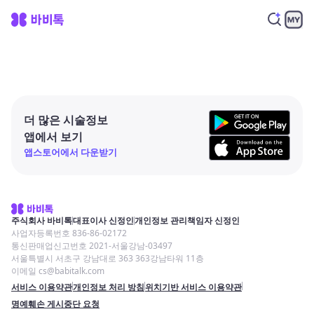
더 많은 시술정보
앱에서 보기
앱스토어에서 다운받기
주식회사 바비톡
대표이사 신정인
개인정보 관리책임자 신정인
사업자등록번호 836-86-02172
통신판매업신고번호 2021-서울강남-03497
서울특별시 서초구 강남대로 363 363강남타워 11층
이메일 cs@babitalk.com
서비스 이용약관
개인정보 처리 방침
위치기반 서비스 이용약관
명예훼손 게시중단 요청