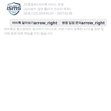
[인증범위] 바비톡 서비스 운영
(심사받지 않은 물리적 인프라 제외)
[유효기간] 2024.02.07 ~ 2027.02.06
arrow_right
arrow_right
바비톡 알아보기
병원 입점 문의
바비톡은 통신판매의 당사자가 아니므로, 의료기관이 등록한 시/수술 정보 및
거래 등에 대해 책임을 지지 않습니다.