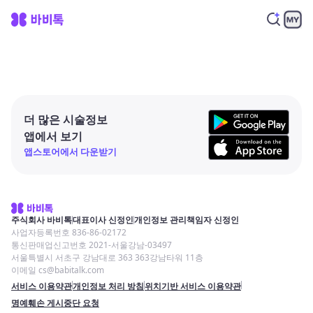
더 많은 시술정보
앱에서 보기
앱스토어에서 다운받기
주식회사 바비톡
대표이사 신정인
개인정보 관리책임자 신정인
사업자등록번호 836-86-02172
통신판매업신고번호 2021-서울강남-03497
서울특별시 서초구 강남대로 363 363강남타워 11층
이메일 cs@babitalk.com
서비스 이용약관
개인정보 처리 방침
위치기반 서비스 이용약관
명예훼손 게시중단 요청