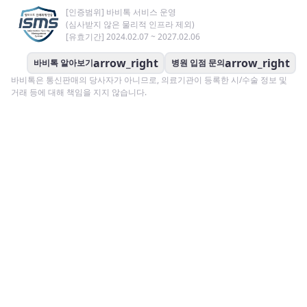
[인증범위] 바비톡 서비스 운영
(심사받지 않은 물리적 인프라 제외)
[유효기간] 2024.02.07 ~ 2027.02.06
arrow_right
arrow_right
바비톡 알아보기
병원 입점 문의
바비톡은 통신판매의 당사자가 아니므로, 의료기관이 등록한 시/수술 정보 및
거래 등에 대해 책임을 지지 않습니다.