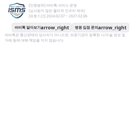
[인증범위] 바비톡 서비스 운영
(심사받지 않은 물리적 인프라 제외)
[유효기간] 2024.02.07 ~ 2027.02.06
arrow_right
arrow_right
바비톡 알아보기
병원 입점 문의
바비톡은 통신판매의 당사자가 아니므로, 의료기관이 등록한 시/수술 정보 및
거래 등에 대해 책임을 지지 않습니다.