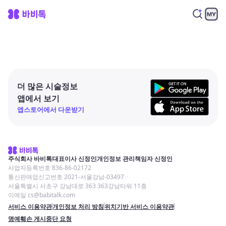
더 많은 시술정보
앱에서 보기
앱스토어에서 다운받기
주식회사 바비톡
대표이사 신정인
개인정보 관리책임자 신정인
사업자등록번호 836-86-02172
통신판매업신고번호 2021-서울강남-03497
서울특별시 서초구 강남대로 363 363강남타워 11층
이메일 cs@babitalk.com
서비스 이용약관
개인정보 처리 방침
위치기반 서비스 이용약관
명예훼손 게시중단 요청