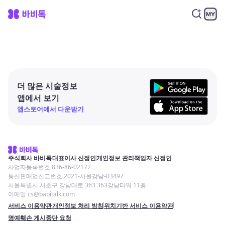
더 많은 시술정보
앱에서 보기
앱스토어에서 다운받기
주식회사 바비톡
대표이사 신정인
개인정보 관리책임자 신정인
사업자등록번호 836-86-02172
통신판매업신고번호 2021-서울강남-03497
서울특별시 서초구 강남대로 363 363강남타워 11층
이메일 cs@babitalk.com
서비스 이용약관
개인정보 처리 방침
위치기반 서비스 이용약관
명예훼손 게시중단 요청