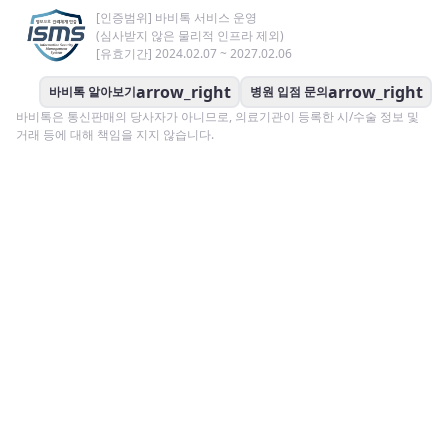
[인증범위] 바비톡 서비스 운영
(심사받지 않은 물리적 인프라 제외)
[유효기간] 2024.02.07 ~ 2027.02.06
arrow_right
arrow_right
바비톡 알아보기
병원 입점 문의
바비톡은 통신판매의 당사자가 아니므로, 의료기관이 등록한 시/수술 정보 및
거래 등에 대해 책임을 지지 않습니다.