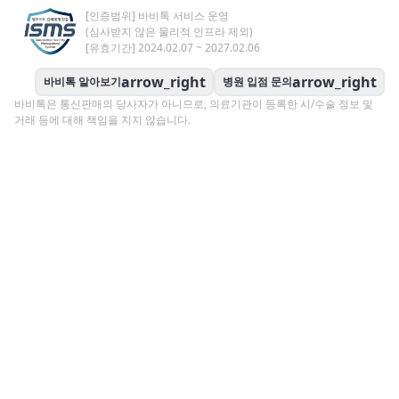
[인증범위] 바비톡 서비스 운영
(심사받지 않은 물리적 인프라 제외)
[유효기간] 2024.02.07 ~ 2027.02.06
arrow_right
arrow_right
바비톡 알아보기
병원 입점 문의
바비톡은 통신판매의 당사자가 아니므로, 의료기관이 등록한 시/수술 정보 및
거래 등에 대해 책임을 지지 않습니다.