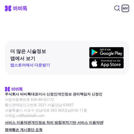
더 많은 시술정보
앱에서 보기
앱스토어에서 다운받기
주식회사 바비톡
대표이사 신정인
개인정보 관리책임자 신정인
사업자등록번호 836-86-02172
통신판매업신고번호 2021-서울강남-03497
서울특별시 서초구 강남대로 363 363강남타워 11층
이메일 cs@babitalk.com
서비스 이용약관
개인정보 처리 방침
위치기반 서비스 이용약관
명예훼손 게시중단 요청