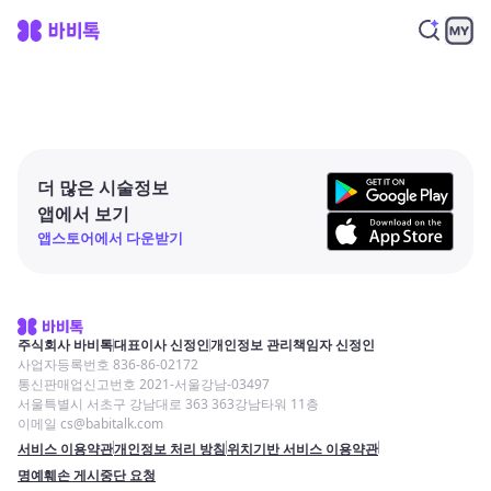
더 많은 시술정보
앱에서 보기
앱스토어에서 다운받기
주식회사 바비톡
대표이사 신정인
개인정보 관리책임자 신정인
사업자등록번호 836-86-02172
통신판매업신고번호 2021-서울강남-03497
서울특별시 서초구 강남대로 363 363강남타워 11층
이메일 cs@babitalk.com
서비스 이용약관
개인정보 처리 방침
위치기반 서비스 이용약관
명예훼손 게시중단 요청