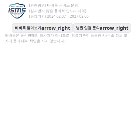
[인증범위] 바비톡 서비스 운영
(심사받지 않은 물리적 인프라 제외)
[유효기간] 2024.02.07 ~ 2027.02.06
arrow_right
arrow_right
바비톡 알아보기
병원 입점 문의
바비톡은 통신판매의 당사자가 아니므로, 의료기관이 등록한 시/수술 정보 및
거래 등에 대해 책임을 지지 않습니다.