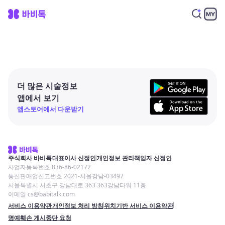
더 많은 시술정보
앱에서 보기
앱스토어에서 다운받기
주식회사 바비톡
대표이사 신정인
개인정보 관리책임자 신정인
사업자등록번호 836-86-02172
통신판매업신고번호 2021-서울강남-03497
서울특별시 서초구 강남대로 363 363강남타워 11층
이메일 cs@babitalk.com
서비스 이용약관
개인정보 처리 방침
위치기반 서비스 이용약관
명예훼손 게시중단 요청