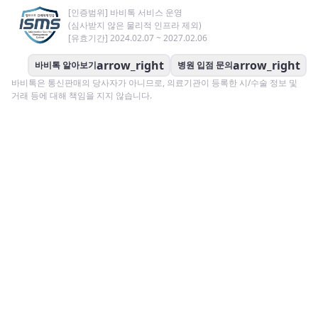
[인증범위] 바비톡 서비스 운영
(심사받지 않은 물리적 인프라 제외)
[유효기간] 2024.02.07 ~ 2027.02.06
arrow_right
arrow_right
바비톡 알아보기
병원 입점 문의
바비톡은 통신판매의 당사자가 아니므로, 의료기관이 등록한 시/수술 정보 및
거래 등에 대해 책임을 지지 않습니다.