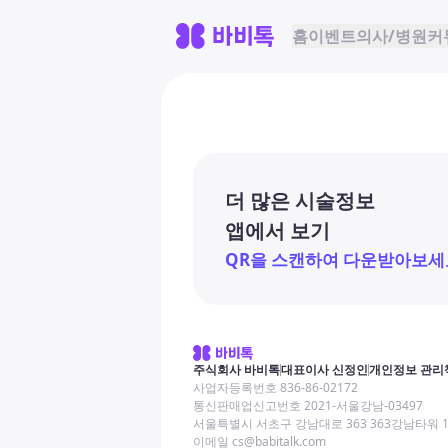
홈
이벤트
의사/병원
커
더 많은 시술정보
앱에서 보기
QR을 스캔하여 다운받아보세
주식회사 바비톡
대표이사 신정인
개인정보 관리
사업자등록번호 836-86-02172
통신판매업신고번호 2021-서울강남-03497
서울특별시 서초구 강남대로 363 363강남타워 
이메일 cs@babitalk.com