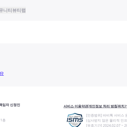
뮤니티
뷰티랩
요
책임자 신정인
서비스 이용약관
개인정보 처리 방침
위치기
[인증범위] 바비톡 서비스 
11층
(심사받지 않은 물리적 인프
[유효기간] 2024.02.07 ~ 20