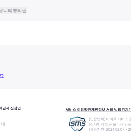
뮤니티
뷰티랩
요
책임자 신정인
서비스 이용약관
개인정보 처리 방침
위치기
[인증범위] 바비톡 서비스 
11층
(심사받지 않은 물리적 인프
[유효기간] 2024.02.07 ~ 20