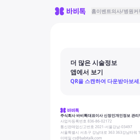
홈
이벤트
의사/병원
커
더 많은 시술정보
앱에서 보기
QR을 스캔하여 다운받아보세
주식회사 바비톡
대표이사 신정인
개인정보 관리
사업자등록번호 836-86-02172
통신판매업신고번호 2021-서울강남-03497
서울특별시 서초구 강남대로 363 363강남타워 
이메일 cs@babitalk.com