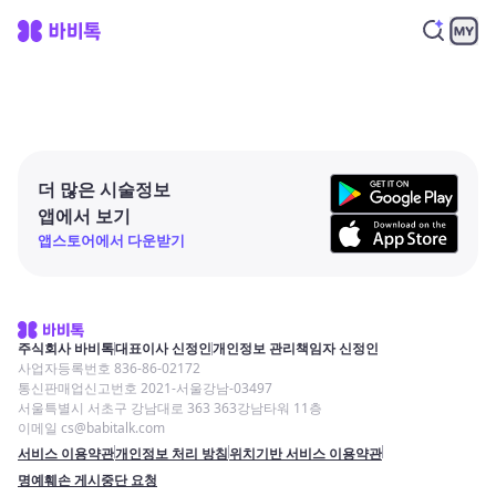
더 많은 시술정보
앱에서 보기
앱스토어에서 다운받기
주식회사 바비톡
대표이사 신정인
개인정보 관리책임자 신정인
사업자등록번호 836-86-02172
통신판매업신고번호 2021-서울강남-03497
서울특별시 서초구 강남대로 363 363강남타워 11층
이메일 cs@babitalk.com
서비스 이용약관
개인정보 처리 방침
위치기반 서비스 이용약관
명예훼손 게시중단 요청