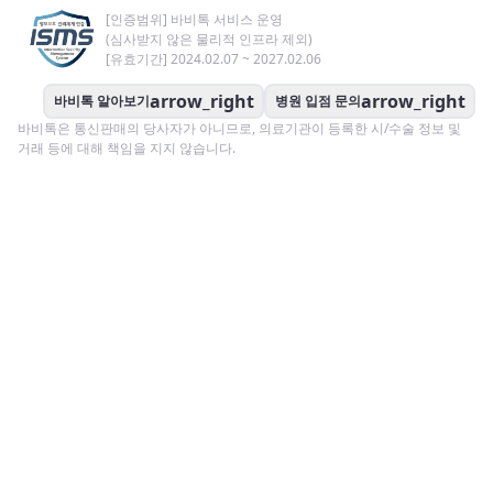
[인증범위] 바비톡 서비스 운영
(심사받지 않은 물리적 인프라 제외)
[유효기간] 2024.02.07 ~ 2027.02.06
arrow_right
arrow_right
바비톡 알아보기
병원 입점 문의
바비톡은 통신판매의 당사자가 아니므로, 의료기관이 등록한 시/수술 정보 및
거래 등에 대해 책임을 지지 않습니다.