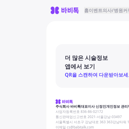
홈
이벤트
의사/병원
커
더 많은 시술정보
앱에서 보기
QR을 스캔하여 다운받아보세
주식회사 바비톡
대표이사 신정인
개인정보 관리
사업자등록번호 836-86-02172
통신판매업신고번호 2021-서울강남-03497
서울특별시 서초구 강남대로 363 363강남타워 
이메일 cs@babitalk.com