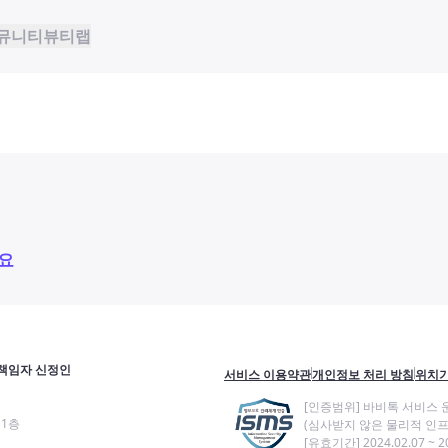
뮤니티
뷰티랩
요
책임자 신정인
서비스 이용약관
개인정보 처리 방침
위치기
[인증범위] 바비톡 서비스 
11층
(심사받지 않은 물리적 인프
[유효기간] 2024.02.07 ~ 20