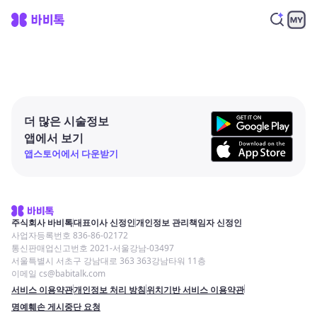
더 많은 시술정보
앱에서 보기
앱스토어에서 다운받기
주식회사 바비톡
대표이사 신정인
개인정보 관리책임자 신정인
사업자등록번호 836-86-02172
통신판매업신고번호 2021-서울강남-03497
서울특별시 서초구 강남대로 363 363강남타워 11층
이메일 cs@babitalk.com
서비스 이용약관
개인정보 처리 방침
위치기반 서비스 이용약관
명예훼손 게시중단 요청