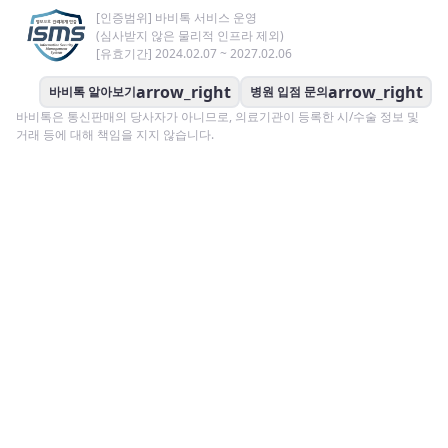
[인증범위] 바비톡 서비스 운영
(심사받지 않은 물리적 인프라 제외)
[유효기간] 2024.02.07 ~ 2027.02.06
arrow_right
arrow_right
바비톡 알아보기
병원 입점 문의
바비톡은 통신판매의 당사자가 아니므로, 의료기관이 등록한 시/수술 정보 및
거래 등에 대해 책임을 지지 않습니다.