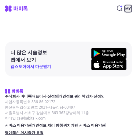
더 많은 시술정보
앱에서 보기
앱스토어에서 다운받기
주식회사 바비톡
대표이사 신정인
개인정보 관리책임자 신정인
사업자등록번호 836-86-02172
통신판매업신고번호 2021-서울강남-03497
서울특별시 서초구 강남대로 363 363강남타워 11층
이메일 cs@babitalk.com
서비스 이용약관
개인정보 처리 방침
위치기반 서비스 이용약관
명예훼손 게시중단 요청