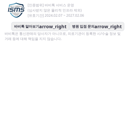
[인증범위] 바비톡 서비스 운영
(심사받지 않은 물리적 인프라 제외)
[유효기간] 2024.02.07 ~ 2027.02.06
arrow_right
arrow_right
바비톡 알아보기
병원 입점 문의
바비톡은 통신판매의 당사자가 아니므로, 의료기관이 등록한 시/수술 정보 및
거래 등에 대해 책임을 지지 않습니다.