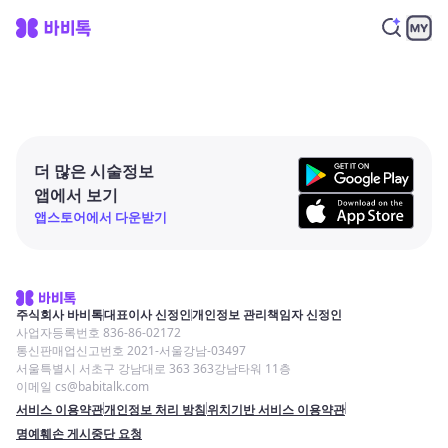
더 많은 시술정보
앱에서 보기
앱스토어에서 다운받기
주식회사 바비톡
대표이사 신정인
개인정보 관리책임자 신정인
사업자등록번호 836-86-02172
통신판매업신고번호 2021-서울강남-03497
서울특별시 서초구 강남대로 363 363강남타워 11층
이메일 cs@babitalk.com
서비스 이용약관
개인정보 처리 방침
위치기반 서비스 이용약관
명예훼손 게시중단 요청