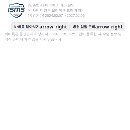
[인증범위] 바비톡 서비스 운영
(심사받지 않은 물리적 인프라 제외)
[유효기간] 2024.02.07 ~ 2027.02.06
arrow_right
arrow_right
바비톡 알아보기
병원 입점 문의
바비톡은 통신판매의 당사자가 아니므로, 의료기관이 등록한 시/수술 정보 및
거래 등에 대해 책임을 지지 않습니다.