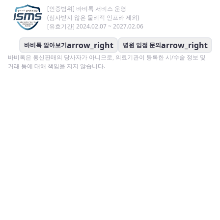
[인증범위] 바비톡 서비스 운영
(심사받지 않은 물리적 인프라 제외)
[유효기간] 2024.02.07 ~ 2027.02.06
arrow_right
arrow_right
바비톡 알아보기
병원 입점 문의
바비톡은 통신판매의 당사자가 아니므로, 의료기관이 등록한 시/수술 정보 및
거래 등에 대해 책임을 지지 않습니다.