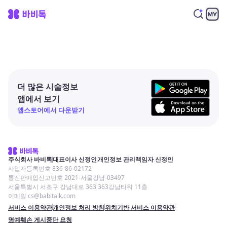
더 많은 시술정보
앱에서 보기
앱스토어에서 다운받기
주식회사 바비톡
대표이사 신정인
개인정보 관리책임자 신정인
사업자등록번호 836-86-02172
통신판매업신고번호 2021-서울강남-03497
서울특별시 서초구 강남대로 363 363강남타워 11층
이메일 cs@babitalk.com
서비스 이용약관
개인정보 처리 방침
위치기반 서비스 이용약관
명예훼손 게시중단 요청