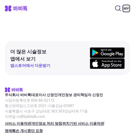
더 많은 시술정보
앱에서 보기
앱스토어에서 다운받기
주식회사 바비톡
대표이사 신정인
개인정보 관리책임자 신정인
사업자등록번호 836-86-02172
통신판매업신고번호 2021-서울강남-03497
서울특별시 서초구 강남대로 363 363강남타워 11층
이메일 cs@babitalk.com
서비스 이용약관
개인정보 처리 방침
위치기반 서비스 이용약관
명예훼손 게시중단 요청