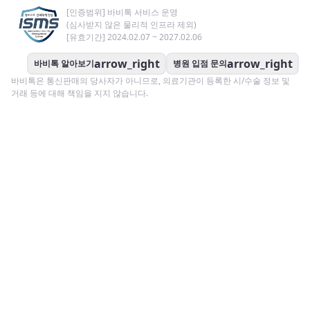
[인증범위] 바비톡 서비스 운영
(심사받지 않은 물리적 인프라 제외)
[유효기간] 2024.02.07 ~ 2027.02.06
arrow_right
arrow_right
바비톡 알아보기
병원 입점 문의
바비톡은 통신판매의 당사자가 아니므로, 의료기관이 등록한 시/수술 정보 및
거래 등에 대해 책임을 지지 않습니다.