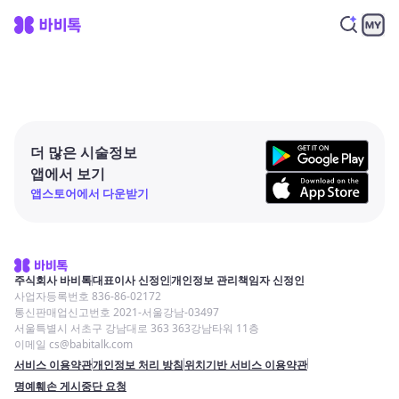
더 많은 시술정보
앱에서 보기
앱스토어에서 다운받기
주식회사 바비톡
대표이사 신정인
개인정보 관리책임자 신정인
사업자등록번호 836-86-02172
통신판매업신고번호 2021-서울강남-03497
서울특별시 서초구 강남대로 363 363강남타워 11층
이메일 cs@babitalk.com
서비스 이용약관
개인정보 처리 방침
위치기반 서비스 이용약관
명예훼손 게시중단 요청