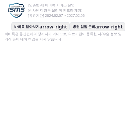
[인증범위] 바비톡 서비스 운영
(심사받지 않은 물리적 인프라 제외)
[유효기간] 2024.02.07 ~ 2027.02.06
arrow_right
arrow_right
바비톡 알아보기
병원 입점 문의
바비톡은 통신판매의 당사자가 아니므로, 의료기관이 등록한 시/수술 정보 및
거래 등에 대해 책임을 지지 않습니다.