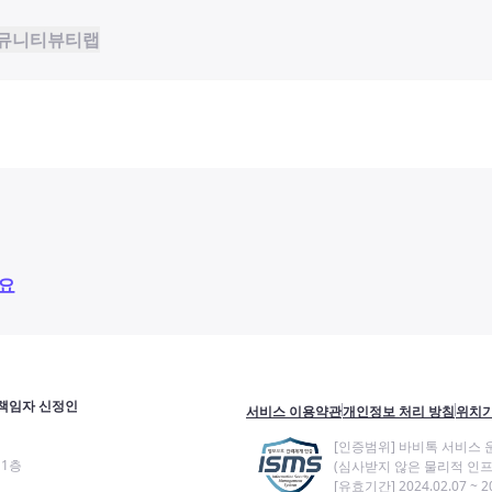
뮤니티
뷰티랩
요
책임자 신정인
서비스 이용약관
개인정보 처리 방침
위치기
[인증범위] 바비톡 서비스 
11층
(심사받지 않은 물리적 인프
[유효기간] 2024.02.07 ~ 20