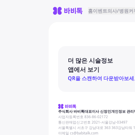
홈
이벤트
의사/병원
커
더 많은 시술정보
앱에서 보기
QR을 스캔하여 다운받아보세
주식회사 바비톡
대표이사 신정인
개인정보 관리
사업자등록번호 836-86-02172
통신판매업신고번호 2021-서울강남-03497
서울특별시 서초구 강남대로 363 363강남타워 
이메일 cs@babitalk.com