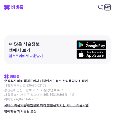
더 많은 시술정보
앱에서 보기
앱스토어에서 다운받기
주식회사 바비톡
대표이사 신정인
개인정보 관리책임자 신정인
사업자등록번호 836-86-02172
통신판매업신고번호 2021-서울강남-03497
서울특별시 서초구 강남대로 363 363강남타워 11층
이메일 cs@babitalk.com
서비스 이용약관
개인정보 처리 방침
위치기반 서비스 이용약관
명예훼손 게시중단 요청