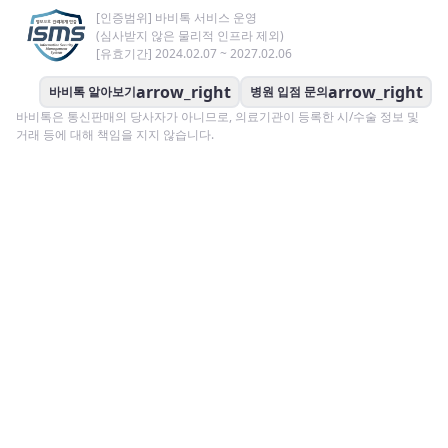
[인증범위] 바비톡 서비스 운영
(심사받지 않은 물리적 인프라 제외)
[유효기간] 2024.02.07 ~ 2027.02.06
arrow_right
arrow_right
바비톡 알아보기
병원 입점 문의
바비톡은 통신판매의 당사자가 아니므로, 의료기관이 등록한 시/수술 정보 및
거래 등에 대해 책임을 지지 않습니다.