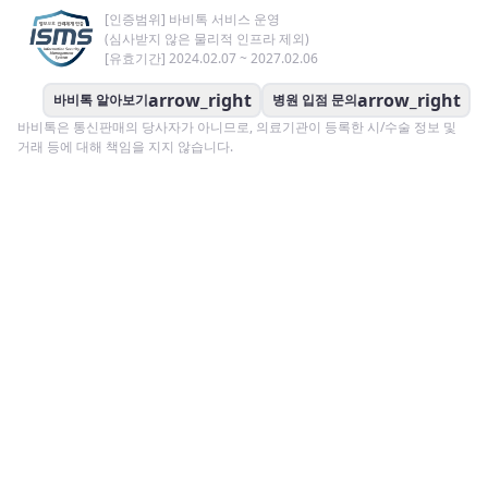
[인증범위] 바비톡 서비스 운영
(심사받지 않은 물리적 인프라 제외)
[유효기간] 2024.02.07 ~ 2027.02.06
arrow_right
arrow_right
바비톡 알아보기
병원 입점 문의
바비톡은 통신판매의 당사자가 아니므로, 의료기관이 등록한 시/수술 정보 및
거래 등에 대해 책임을 지지 않습니다.