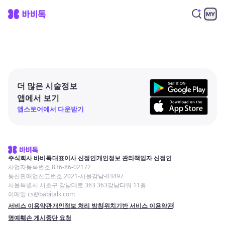
더 많은 시술정보
앱에서 보기
앱스토어에서 다운받기
주식회사 바비톡
대표이사 신정인
개인정보 관리책임자 신정인
사업자등록번호 836-86-02172
통신판매업신고번호 2021-서울강남-03497
서울특별시 서초구 강남대로 363 363강남타워 11층
이메일 cs@babitalk.com
서비스 이용약관
개인정보 처리 방침
위치기반 서비스 이용약관
명예훼손 게시중단 요청