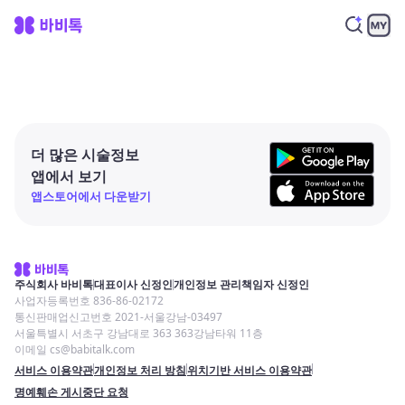
더 많은 시술정보
앱에서 보기
앱스토어에서 다운받기
주식회사 바비톡
대표이사 신정인
개인정보 관리책임자 신정인
사업자등록번호 836-86-02172
통신판매업신고번호 2021-서울강남-03497
서울특별시 서초구 강남대로 363 363강남타워 11층
이메일 cs@babitalk.com
서비스 이용약관
개인정보 처리 방침
위치기반 서비스 이용약관
명예훼손 게시중단 요청