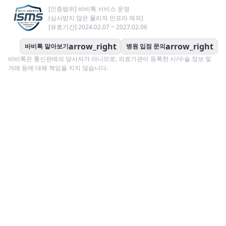
[인증범위] 바비톡 서비스 운영
(심사받지 않은 물리적 인프라 제외)
[유효기간] 2024.02.07 ~ 2027.02.06
arrow_right
arrow_right
바비톡 알아보기
병원 입점 문의
바비톡은 통신판매의 당사자가 아니므로, 의료기관이 등록한 시/수술 정보 및
거래 등에 대해 책임을 지지 않습니다.