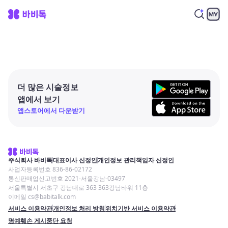
더 많은 시술정보
앱에서 보기
앱스토어에서 다운받기
주식회사 바비톡
대표이사 신정인
개인정보 관리책임자 신정인
사업자등록번호 836-86-02172
통신판매업신고번호 2021-서울강남-03497
서울특별시 서초구 강남대로 363 363강남타워 11층
이메일 cs@babitalk.com
서비스 이용약관
개인정보 처리 방침
위치기반 서비스 이용약관
명예훼손 게시중단 요청