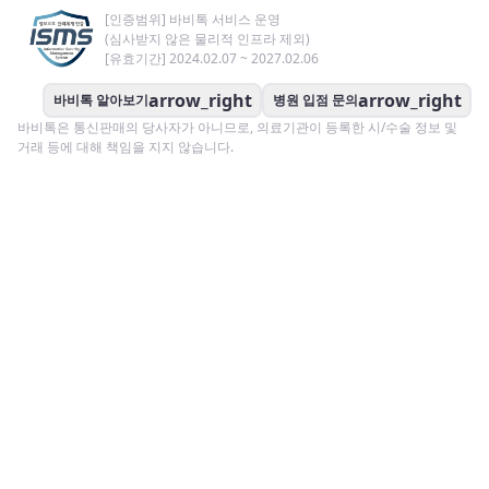
[인증범위] 바비톡 서비스 운영
(심사받지 않은 물리적 인프라 제외)
[유효기간] 2024.02.07 ~ 2027.02.06
arrow_right
arrow_right
바비톡 알아보기
병원 입점 문의
바비톡은 통신판매의 당사자가 아니므로, 의료기관이 등록한 시/수술 정보 및
거래 등에 대해 책임을 지지 않습니다.