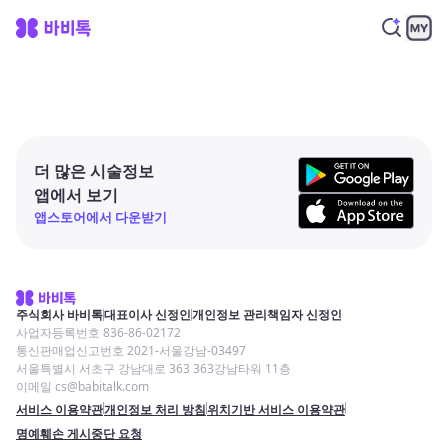
더 많은 시술정보
앱에서 보기
앱스토어에서 다운받기
주식회사 바비톡
대표이사 신정인
개인정보 관리책임자 신정인
사업자등록번호 836-86-02172
통신판매업신고번호 2021-서울강남-03497
서울특별시 서초구 강남대로 363 363강남타워 11층
이메일 cs@babitalk.com
서비스 이용약관
개인정보 처리 방침
위치기반 서비스 이용약관
명예훼손 게시중단 요청