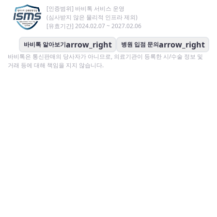
[인증범위] 바비톡 서비스 운영
(심사받지 않은 물리적 인프라 제외)
[유효기간] 2024.02.07 ~ 2027.02.06
arrow_right
arrow_right
바비톡 알아보기
병원 입점 문의
바비톡은 통신판매의 당사자가 아니므로, 의료기관이 등록한 시/수술 정보 및
거래 등에 대해 책임을 지지 않습니다.