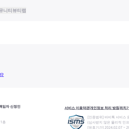
뮤니티
뷰티랩
요
책임자 신정인
서비스 이용약관
개인정보 처리 방침
위치기
[인증범위] 바비톡 서비스 
11층
(심사받지 않은 물리적 인프
[유효기간] 2024.02.07 ~ 20