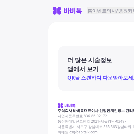
홈
이벤트
의사/병원
커
더 많은 시술정보
앱에서 보기
QR을 스캔하여 다운받아보세
주식회사 바비톡
대표이사 신정인
개인정보 관리
사업자등록번호 836-86-02172
통신판매업신고번호 2021-서울강남-03497
서울특별시 서초구 강남대로 363 363강남타워 
이메일 cs@babitalk.com